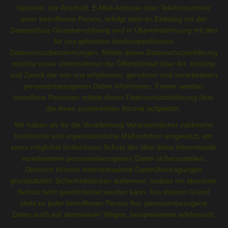
93189 Reichenbach
Namens, der Anschrift, E-Mail-Adresse oder Telefonnummer
Deutschland
einer betroffenen Person, erfolgt stets im Einklang mit der
Datenschutz-Grundverordnung und in Übereinstimmung mit den
Vertreten durch:
Christian Bley-Unger
für uns geltenden landesspezifischen
Datenschutzbestimmungen. Mittels dieser Datenschutzerklärung
Kontakt:
möchte unser Unternehmen die Öffentlichkeit über Art, Umfang
Telefon: 094642099999
und Zweck der von uns erhobenen, genutzten und verarbeiteten
E-Mail:
personenbezogenen Daten informieren. Ferner werden
betroffene Personen mittels dieser Datenschutzerklärung über
Verantwortlich für den Inhalt nach § 18 Abs. 2 MStV:
die ihnen zustehenden Rechte aufgeklärt.
Christian Bley-Unger
Wir haben als für die Verarbeitung Verantwortlicher zahlreiche
Lindenstraße 3
technische und organisatorische Maßnahmen umgesetzt, um
93189 Reichenbach
einen möglichst lückenlosen Schutz der über diese Internetseite
Deutschland
verarbeiteten personenbezogenen Daten sicherzustellen.
Dennoch können Internetbasierte Datenübertragungen
Haftungsausschluss
grundsätzlich Sicherheitslücken aufweisen, sodass ein absoluter
Haftung für Links:
Schutz nicht gewährleistet werden kann. Aus diesem Grund
Unser Angebot enthält Links zu externen Webseiten
steht es jeder betroffenen Person frei, personenbezogene
Dritter, auf deren Inhalte wir keinen Einfluss haben.
Daten auch auf alternativen Wegen, beispielsweise telefonisch,
Deshalb können wir für diese fremden Inhalte auch
an uns zu übermitteln.