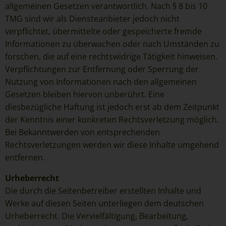
insbesondere mittels Zuordnung zu einer Kennung wie einem
allgemeinen Gesetzen verantwortlich. Nach § 8 bis 10
Namen, zu einer Kennnummer, zu Standortdaten, zu einer
TMG sind wir als Diensteanbieter jedoch nicht
Online-Kennung oder zu einem oder mehreren besonderen
verpflichtet, übermittelte oder gespeicherte fremde
Merkmalen, die Ausdruck der physischen, physiologischen,
Informationen zu überwachen oder nach Umständen zu
genetischen, psychischen, wirtschaftlichen, kulturellen oder
forschen, die auf eine rechtswidrige Tätigkeit hinweisen.
sozialen Identität dieser natürlichen Person sind, identifiziert
Verpflichtungen zur Entfernung oder Sperrung der
werden kann.
Nutzung von Informationen nach den allgemeinen
b) betroffene Person
Gesetzen bleiben hiervon unberührt. Eine
Betroffene Person ist jede identifizierte oder identifizierbare
diesbezügliche Haftung ist jedoch erst ab dem Zeitpunkt
natürliche Person, deren personenbezogene Daten von dem für
der Kenntnis einer konkreten Rechtsverletzung möglich.
die Verarbeitung Verantwortlichen verarbeitet werden.
Bei Bekanntwerden von entsprechenden
c) Verarbeitung
Rechtsverletzungen werden wir diese Inhalte umgehend
entfernen.
Verarbeitung ist jeder mit oder ohne Hilfe automatisierter
Verfahren ausgeführte Vorgang oder jede solche Vorgangsreihe
Urheberrecht
im Zusammenhang mit personenbezogenen Daten wie das
Die durch die Seitenbetreiber erstellten Inhalte und
Erheben, das Erfassen, die Organisation, das Ordnen, die
Speicherung, die Anpassung oder Veränderung, das Auslesen,
Werke auf diesen Seiten unterliegen dem deutschen
das Abfragen, die Verwendung, die Offenlegung durch
Urheberrecht. Die Vervielfältigung, Bearbeitung,
Übermittlung, Verbreitung oder eine andere Form der