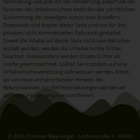
Verbreitung und jede Art der Verwertung außerhalb der
Bereitstellung, den Abgleich oder die Verknüpfung, die
Grenzen des Urheberrechtes bedürfen der schriftlichen
Einschränkung, das Löschen oder die Vernichtung.
Zustimmung des jeweiligen Autors bzw. Erstellers.
d) Einschränkung der Verarbeitung
Downloads und Kopien dieser Seite sind nur für den
privaten, nicht kommerziellen Gebrauch gestattet.
Einschränkung der Verarbeitung ist die Markierung
gespeicherter personenbezogener Daten mit dem Ziel, ihre
Soweit die Inhalte auf dieser Seite nicht vom Betreiber
künftige Verarbeitung einzuschränken.
erstellt wurden, werden die Urheberrechte Dritter
e) Profiling
beachtet. Insbesondere werden Inhalte Dritter als
solche gekennzeichnet. Sollten Sie trotzdem auf eine
Profiling ist jede Art der automatisierten Verarbeitung
Urheberrechtsverletzung aufmerksam werden, bitten
personenbezogener Daten, die darin besteht, dass diese
wir um einen entsprechenden Hinweis. Bei
personenbezogenen Daten verwendet werden, um bestimmte
Bekanntwerden von Rechtsverletzungen werden wir
persönliche Aspekte, die sich auf eine natürliche Person
beziehen, zu bewerten, insbesondere, um Aspekte bezüglich
derartige Inhalte umgehend entfernen.
Arbeitsleistung, wirtschaftlicher Lage, Gesundheit, persönlicher
Vorlieben, Interessen, Zuverlässigkeit, Verhalten, Aufenthaltsort
oder Ortswechsel dieser natürlichen Person zu analysieren oder
vorherzusagen.
f) Pseudonymisierung
© 2026 Christian Bley-Unger - Lindenstraße 3 - 93189